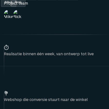
Mike
Rick
Project team
⏱️
Realisatie binnen één week, van ontwerp tot live
💐
Webshop die conversie stuurt naar de winkel