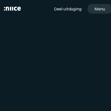
Menu
D
e
e
l
u
i
t
d
a
g
i
n
g
Sluiten