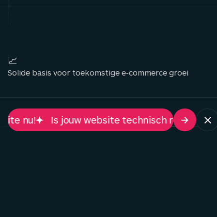
📈
Solide basis voor toekomstige e-commerce groei
!
Is jouw website technisch ready voor AI-ch
Opvallen tussen de
bloemenwinkels
We begonnen met een kort