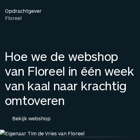
Opdrachtgever
Floreel
Hoe we de webshop
van Floreel in één week
van kaal naar krachtig
omtoveren
B
e
k
i
j
k
w
e
b
s
h
o
p