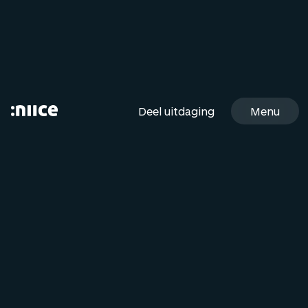
Menu
D
e
e
l
u
i
t
d
a
g
i
n
g
Sluiten