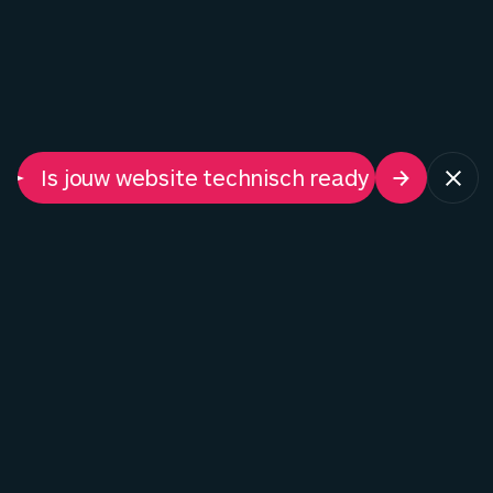
Marketing
B2B
Leadgeneratie
Is jouw website technisch ready voor AI-chats?
Marketing
Webshop
B2B